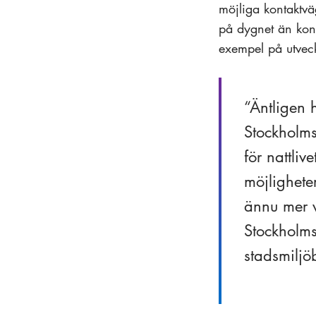
möjliga kontaktväg
på dygnet än konto
exempel på utveck
Äntligen 
Stockholms 
för nattliv
möjlighete
ännu mer v
Stockholms
stadsmiljö