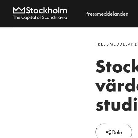
Pressmeddelanden
Search
PRESSMEDDELANDE
Stoc
värde
stud
Dela