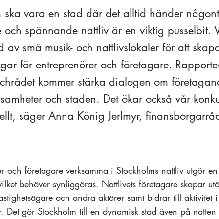
 ska vara en stad där det alltid händer någont
och spännande nattliv är en viktig pusselbit. Vi
d av små musik- och nattlivslokaler för att skap
ingar för entreprenörer och företagare. Rapport
chrådet kommer stärka dialogen om företagan
rksamheter och staden. Det ökar också vår konku
nellt, säger Anna König Jerlmyr, finansborgarrå
er och företagare verksamma i Stockholms nattliv utgör e
vilket behöver synliggöras. Nattlivets företagare skapar ut
fastighetsägare och andra aktörer samt bidrar till aktivitet i
. Det gör Stockholm till en dynamisk stad även på natten v