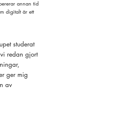
opererar annan tid
 digitalt är ett
upet studerat
 vi redan gjort
aningar,
er ger mig
en av