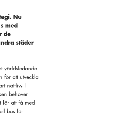
tegi. Nu
ns med
r de
andra städer
det världsledande
för att utveckla
.
t nattliv
I
iken behöver
t för att få med
ll bas för