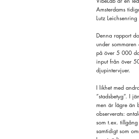
VibeLab är en le
Amsterdams tidiga
Lutz Leichsenrin
Denna rapport dok
under sommaren oc
på över 5 000 dat
input från över 5
djupintervjuer.
I likhet med andra
”stadsbetyg”. I j
men är lägre än b
observerats: antal
som t.ex. tillgång
samtidigt som om