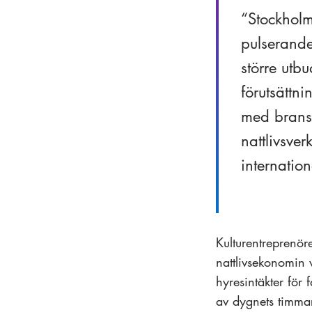
Stockholm
pulserande 
större utbu
förutsättn
med brans
nattlivsve
internatio
Kulturentreprenör
nattlivsekonomin 
hyresintäkter för 
av dygnets timmar