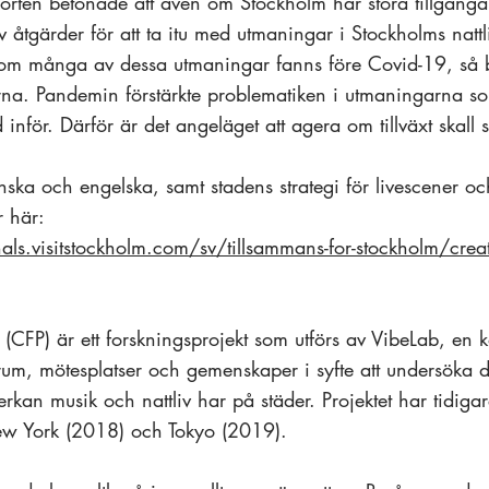
orten betonade att även om Stockholm har stora tillgångar
 åtgärder för att ta itu med utmaningar i Stockholms nattli
 om många av dessa utmaningar fanns före Covid-19, så b
terna. Pandemin förstärkte problematiken i utmaningarna som
 inför. Därför är det angeläget att agera om tillväxt skall 
ska och engelska, samt stadens strategi för livescener oc
r här:
nals.visitstockholm.com/sv/tillsammans-for-stockholm/creat
t (CFP) är ett forskningsprojekt som utförs av VibeLab, en 
 rum, mötesplatser och gemenskaper i syfte att undersöka de
rkan musik och nattliv har på städer. Projektet har tidiga
ew York (2018) och Tokyo (2019).