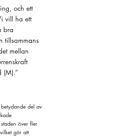
ing, och ett
 vill ha ett
a bra
en tillsammans
det mellan
rrenskraft
d (M).
n betydande del av
ökade
 staden över fler
ilket gör att