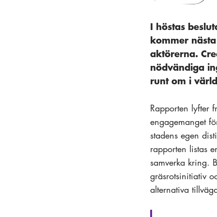
I höstas beslu
kommer nästa s
aktörerna. Cre
nödvändiga ing
runt om i värl
Rapporten lyfter f
engagemanget för 
stadens egen disti
rapporten listas
samverka kring. Bl
gräsrotsinitiativ
alternativa tillväg