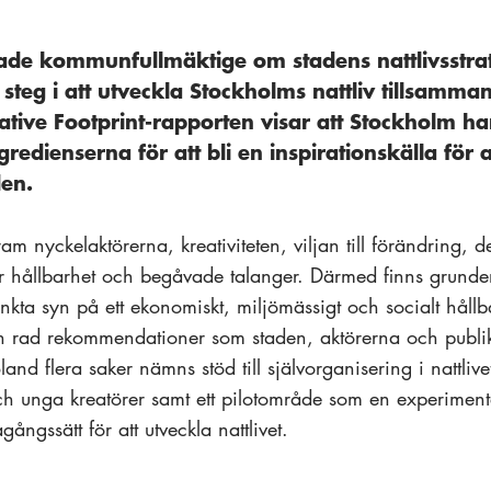
tade kommunfullmäktige om stadens nattlivsstra
teg i att utveckla Stockholms nattliv tillsamma
ative Footprint-rapporten visar att Stockholm ha
redienserna för att bli en inspirationskälla för 
den.
ram nyckelaktörerna, kreativiteten, viljan till förändring, 
hållbarhet och begåvade talanger. Därmed finns grunden 
nkta syn på ett ekonomiskt, miljömässigt och socialt hållbar
 en rad rekommendationer som staden, aktörerna och publ
and flera saker nämns stöd till självorganisering i nattlive
 och unga kreatörer samt ett pilotområde som en experimente
agångssätt för att utveckla nattlivet.