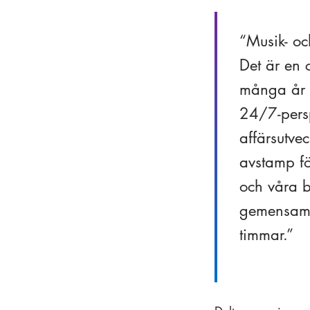
Musik- och
Det är en c
många år ar
24/7-persp
affärsutve
avstamp fö
och våra br
gemensamma
timmar.