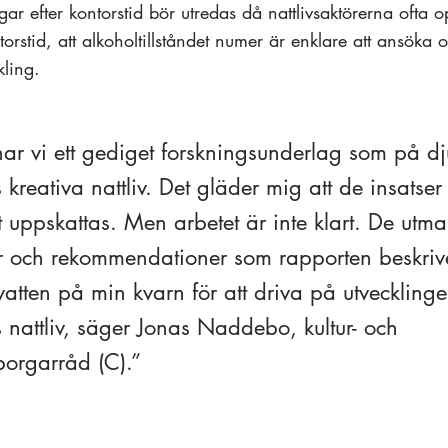
ar efter kontorstid bör utredas då nattlivsaktörerna ofta 
rstid, att alkoholtillståndet numer är enklare att ansöka om
ling.
har vi ett gediget forskningsunderlag som på dj
kreativa nattliv. Det gläder mig att de insatser
et uppskattas. Men arbetet är inte klart. De utm
r och rekommendationer som rapporten beskriv
atten på min kvarn för att driva på utveckling
 nattliv, säger Jonas Naddebo, kultur- och
borgarråd (C).