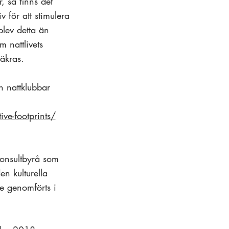
, så finns det
v för att stimulera
lev detta än
 nattlivets
säkras.
h nattklubbar
ive-footprints/
konsultbyrå som
n kulturella
re genomförts i