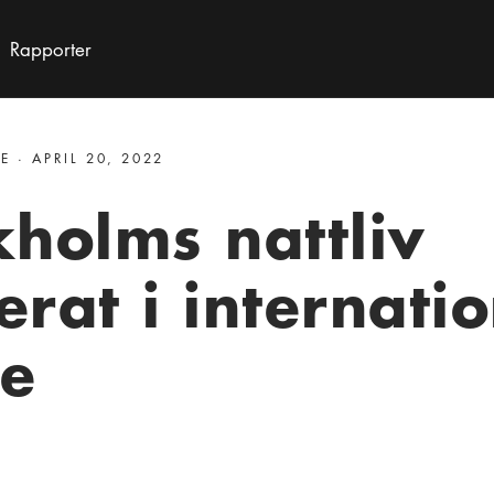
Rapporter
 · APRIL 20, 2022
kholms nattliv
rat i internatio
ie