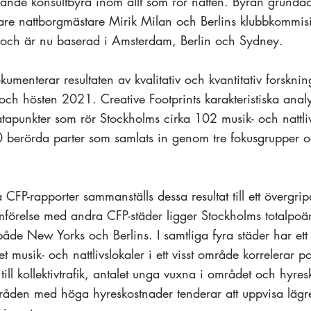
dande konsultbyrå inom allt som rör natten. Byrån grund
re nattborgmästare Mirik Milan och Berlins klubbkommisi
g och är nu baserad i Amsterdam, Berlin och Sydney.
umenterar resultaten av kvalitativ och kvantitativ forskn
h hösten 2021. Creative Footprints karakteristiska anal
apunkter som rör Stockholms cirka 102 musik- och nattliv
0 berörda parter som samlats in genom tre fokusgrupper o
 CFP-rapporter sammanställs dessa resultat till ett övergri
ämförelse med andra CFP-städer ligger Stockholms totalpoä
åde New Yorks och Berlins. I samtliga fyra städer har ett
et musik- och nattlivslokaler i ett visst område korrelerar po
 till kollektivtrafik, antalet unga vuxna i området och hyres
råden med höga hyreskostnader tenderar att uppvisa lägr