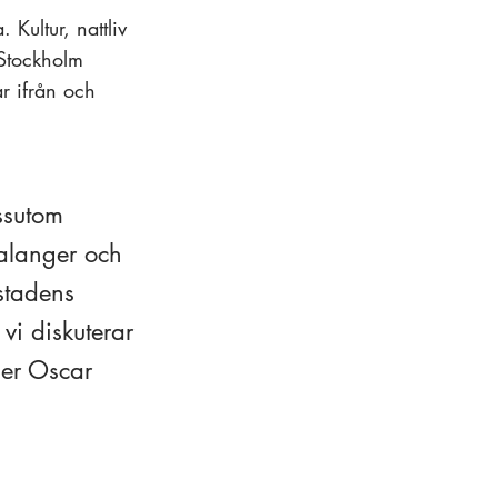
 Kultur, nattliv
 Stockholm
år ifrån och
ssutom
talanger och
stadens
 vi diskuterar
ger Oscar