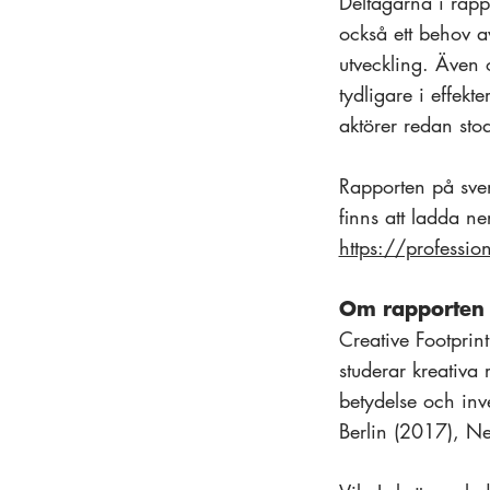
Deltagarna i rapp
också ett behov av
utveckling. Även
tydligare i effek
aktörer redan stod
Rapporten på sven
finns att ladda ne
https://professio
Om rapporten
Creative Footprin
studerar kreativa
betydelse och inve
Berlin (2017), N