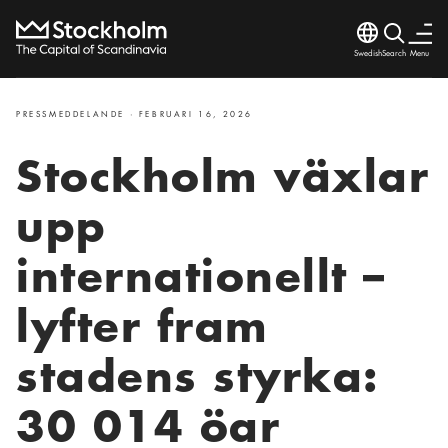
Language
Search
Menu
Search
Stäng
PRESSMEDDELANDE · FEBRUARI 16, 2026
Stockholm växlar
upp
internationellt –
lyfter fram
stadens styrka:
30 014 öar