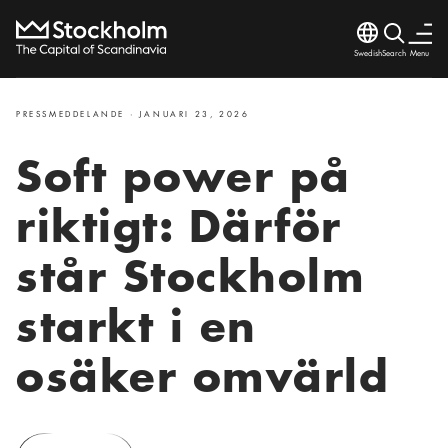
Language
Search
Menu
Search
Stäng
PRESSMEDDELANDE · JANUARI 23, 2026
Soft power på
riktigt: Därför
står Stockholm
starkt i en
osäker omvärld